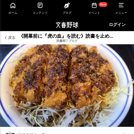
New
ホーム
コンテンツ
ブログ
イベント
メニュー
ログイン
《開幕前に『虎の血』を読む》読書を止めるな
戻る
読書部
|
ブログ