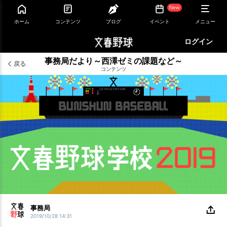
New
ホーム
コンテンツ
ブログ
イベント
メニュー
ログイン
事務局だより～西澤ゼミの課題など～
戻る
コンテンツ
事務局
2019/10/28 14:31