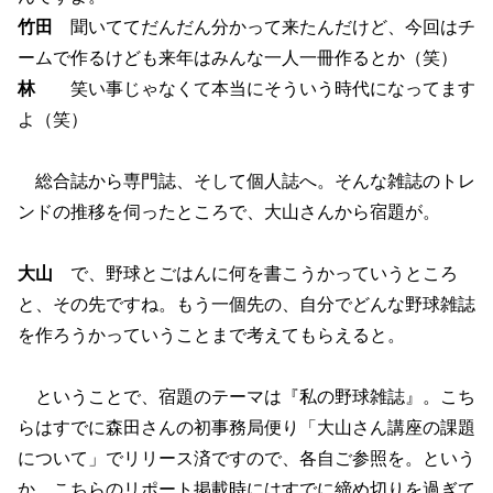
竹田
聞いててだんだん分かって来たんだけど、今回はチ
ームで作るけども来年はみんな一人一冊作るとか（笑）
林
笑い事じゃなくて本当にそういう時代になってます
よ（笑）
総合誌から専門誌、そして個人誌へ。そんな雑誌のトレ
ンドの推移を伺ったところで、大山さんから宿題が。
大山
で、野球とごはんに何を書こうかっていうところ
と、その先ですね。もう一個先の、自分でどんな野球雑誌
を作ろうかっていうことまで考えてもらえると。
ということで、宿題のテーマは『私の野球雑誌』。こち
らはすでに森田さんの初事務局便り「大山さん講座の課題
について」でリリース済ですので、各自ご参照を。という
か、こちらのリポート掲載時にはすでに締め切りを過ぎて