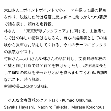
大山さん…ポイントポイントで小テーマを振って話の起点
を作り、脱線した時は適度に悪ふざけに乗っかりつつ要所
で話を戻す、頼れる進行役。
林さん……「東京野球ブックフェア」に関する、主催者な
らではの詳しい情報はもちろん、自らの編集者としての経
験から貴重なお話をしてくれる、今回のテーマにピッタリ
の素敵なゲスト。
竹田さん…大山さんや林さんの話に対し、文春野球学校の
生徒と同じ目線で疑問質問を投げかけたり、現役編集長と
して編集の現状を語ったりと話を膨らませてくれる理想的
なホスト。時々脱線。
村瀬校長…おおむね脱線。
そんな文春野球のクアトロK（Kumao Ohkuma,、
Sayaka Hayashi、Naohiro Takeda、Murase Kouchou）