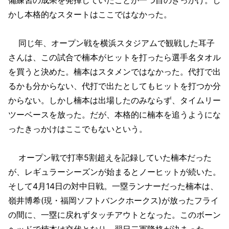
かし本格的なスタートはここではなかった。
同じ年、オープン戦を横浜スタジアムで観戦した耳子
さんは、この試合で楠本がヒットを打ったら選手名タオル
を買うと決めた。楠本はスタメンではなかった。代打で出
るかも分からない、代打で出たとしてもヒットを打つか分
からない。しかし楠本は出場したのみならず、タイムリー
ツーベースを放った。だが、本格的に楠本を追うようにな
ったきっかけはここでもないという。
オープン戦で打率5割超えを記録していた楠本だった
が、レギュラーシーズンが始まるとノーヒットが続いた。
そして4月14日の対中日戦。一塁ランナーだった楠本は、
嶺井博希(現・福岡ソフトバンクホークス)が放ったフライ
の間に、一塁に戻れずタッチアウトとなった。このボーン
ヘッドで楠本は交代となり、翌日二軍降格が決まった。