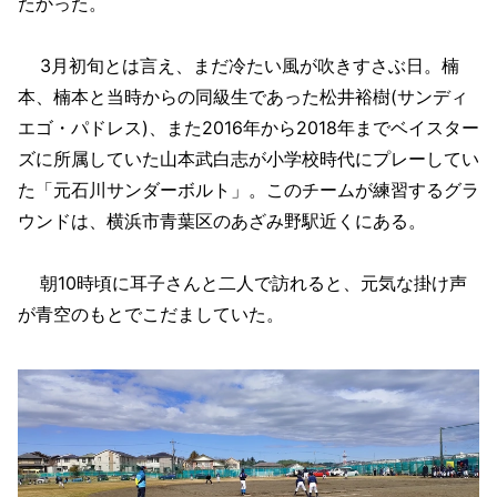
たかった。
3月初旬とは言え、まだ冷たい風が吹きすさぶ日。楠
本、楠本と当時からの同級生であった松井裕樹(サンディ
エゴ・パドレス)、また2016年から2018年までベイスター
ズに所属していた山本武白志が小学校時代にプレーしてい
た「元石川サンダーボルト」。このチームが練習するグラ
ウンドは、横浜市青葉区のあざみ野駅近くにある。
朝10時頃に耳子さんと二人で訪れると、元気な掛け声
が青空のもとでこだましていた。