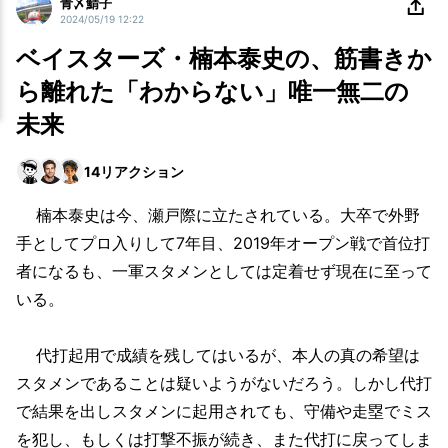
青〆鯖子
2024/05/19 12:22
ベイスターズ・楠本泰史の、筋書きか
ら離れた「わからない」唯一無二の
未来
14
リアクション
楠本泰史は今、瀬戸際に立たされている。大卒で外野
手としてプロ入りして7年目、2019年オープン戦で首位打
者になるも、一軍スタメンとしては定着せず現在に至って
いる。
代打起用で成績を残してはいるが、本人の真の希望は
スタメンであることは疑いようがないだろう。しかし代打
で結果を出しスタメンに起用されても、守備や走塁でミス
を犯し、もしくは打撃不振が続き、また代打に戻ってしま