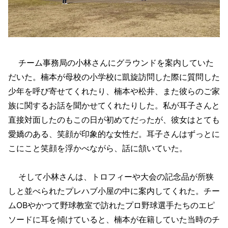
チーム事務局の小林さんにグラウンドを案内していた
だいた。楠本が母校の小学校に凱旋訪問した際に質問した
少年を呼び寄せてくれたり、楠本や松井、また彼らのご家
族に関するお話を聞かせてくれたりした。私が耳子さんと
直接対面したのもこの日が初めてだったが、彼女はとても
愛嬌のある、笑顔が印象的な女性だ。耳子さんはずっとに
こにこと笑顔を浮かべながら、話に頷いていた。
そして小林さんは、トロフィーや大会の記念品が所狭
しと並べられたプレハブ小屋の中に案内してくれた。チー
ムOBやかつて野球教室で訪れたプロ野球選手たちのエピ
ソードに耳を傾けていると、楠本が在籍していた当時のチ