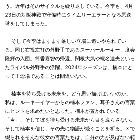
う。近年はそのサイクルを繰り返している。今季も、4月
23日の対阪神戦で守備時にタイムリーエラーとなる悪送
球をしてしまった。
そして今季はますます厳しい立場に追いやられてい
る。同じ右投左打の外野手であるスーパールーキー、度会
隆輝の入団。筒香嘉智の帰還。関根大気や蝦名達夫といっ
たライバル外野手の活躍。2024年シーズンは、楠本にと
って正念場であることは間違いない。
楠本を待ち受ける未来を、どう思い描けばいいのか。
私は、ルーキーイヤーからの楠本ファン、耳子さんの言葉
にヒントを求めたいと思った。楠本が置かれている
「今」、そして彼を待ち受ける未来から目を逸らさない。
そして楠本を信じ、その先に物語が続くことを祈る。Ｘで
綴られるそんな彼女の言葉たちは、自分の力が及ばない範