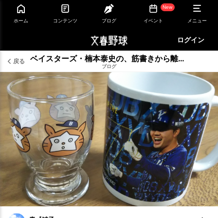
New
ホーム
コンテンツ
ブログ
イベント
メニュー
ログイン
ベイスターズ・楠本泰史の、筋書きから離れた「わからない」唯一無二の未来
戻る
ブログ