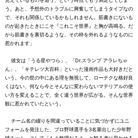
う。あと、予想外のトラブルに興奮してしまうタイプなの
で、それも関係しているかもしれません。筋書きにないも
のが起きたときにこそ『これこそ世界』と胸が高鳴る。だ
から筋書きを裏切るような、その枠を外れるようなものに
惹かれます」
彼女は「うる星やつら」、「Dr.スランプ アラレちゃ
ん」、「キテレツ大百科」といった漫画作品も大好きだと
いう。今の世の中にある理を無視して、ローテクな格好良
くはない、何なら今とそんなに変わらないマテリアルの使
い方を変えることで、全く違う世界が広がる。そんな世界
観に惹かれていたという。
チーム名の綴りを間違っていることに気づかずにユニ
フォームを発注した、プロ野球選手を3名輩出した少年野
球チーム。そして「もう無理だろう」と観る者に思わせる